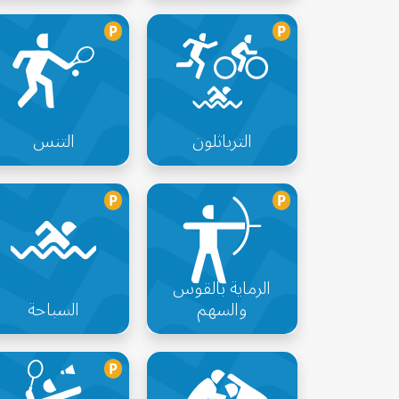
P
P
الترياثلون
التنس
P
P
الرماية بالقوس
والسهم
السباحة
P