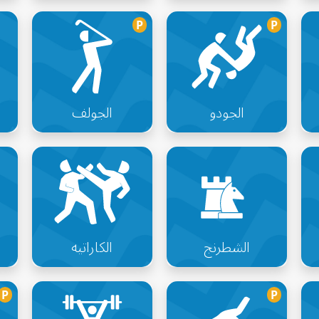
P
P
الجودو
الجولف
الشطرنج
الكاراتيه
P
P