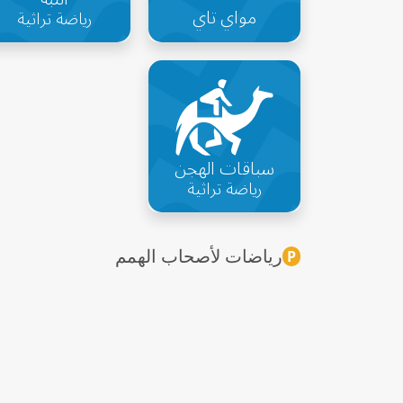
مواي تاي
رياضة تراثية
سباقات الهجن
رياضة تراثية
رياضات لأصحاب الهمم
P