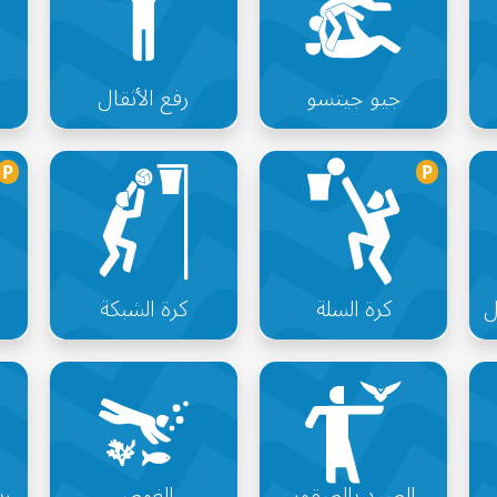
جيو جيتسو
رفع الأثقال
P
P
ل
كرة السلة
كرة الشبكة
الصيد بالصقور
الغوص
ري