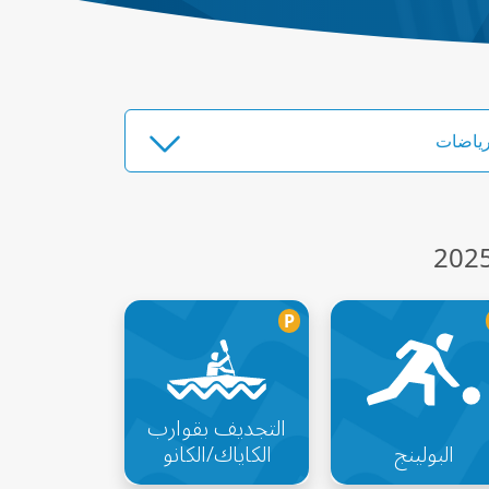
P
التجديف بقوارب
البولينج
الكاياك/الكانو