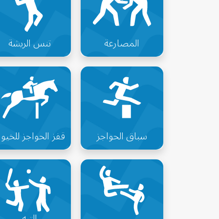
المصارعة
تنس الريشة
سباق الحواجز
قفز الحواجز للخيو
التبه